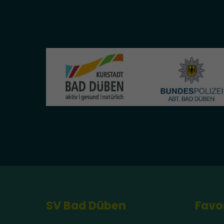
SV Bad Düben
Favo