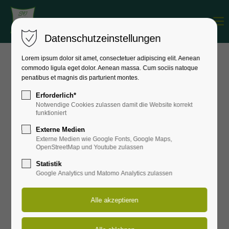
Menu
Login
Datenschutzeinstellungen
Benutzername
Lorem ipsum dolor sit amet, consectetuer adipiscing elit. Aenean
commodo ligula eget dolor. Aenean massa. Cum sociis natoque
Archiv Ergebnisliste
penatibus et magnis dis parturient montes.
Passwort
Erforderlich*
Notwendige Cookies zulassen damit die Website korrekt
04
funktioniert
JUL
Externe Medien
2026
Externe Medien wie Google Fonts, Google Maps,
Anmelden
OpenStreetMap und Youtube zulassen
Statistik
Register
|
Lost your password?
Google Analytics und Matomo Analytics zulassen
Werfertag 2026
Support
Weiterlesen …
Lorem ipsum dolor sit amet:
von Michael Wünsch
0