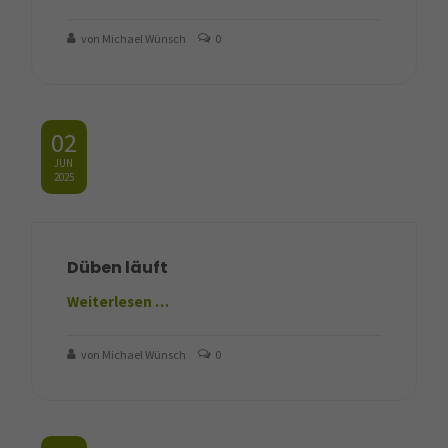
von Michael Wünsch
0
02
JUN
2025
Düben läuft
Weiterlesen …
von Michael Wünsch
0