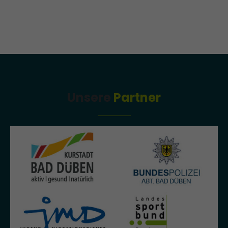
About us
Lorem ipsum dolor sit amet, consectetuer adipiscing elit.
Aenean commodo ligula eget dolor. Aenean massa. Cum sociis
natoque penatibus et magnis dis parturient montes, nascetur
ridiculus mus. Donec quam felis, ultricies nec.
Unsere
Partner