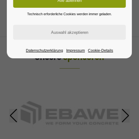
24h
Technisch erforderliche Cookies werden immer geladen.
/ 365days
We offer support for our customers
Mon - Fri 8:00am - 5:00pm
(GMT +1)
Datenschutzerklärung
Impressum
Cookie-Details
Unsere
Sponsoren
Get in touch
Cybersteel Inc.
376-293 City Road, Suite 600
San Francisco, CA 94102
Have any questions?
+44 1234 567 890
Drop us a line
info@yourdomain.com