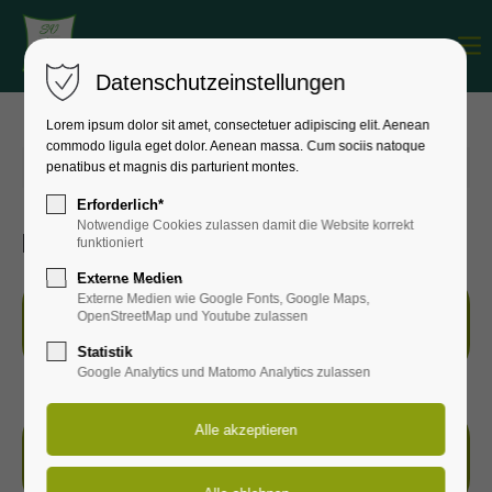
Menu
Login
Datenschutzeinstellungen
Benutzername
Lorem ipsum dolor sit amet, consectetuer adipiscing elit. Aenean
commodo ligula eget dolor. Aenean massa. Cum sociis natoque
penatibus et magnis dis parturient montes.
22.09.2019 20:00
von Kerstin Jost
(Kommentare: 0)
Passwort
Erforderlich*
Notwendige Cookies zulassen damit die Website korrekt
Ergebnisse
funktioniert
Externe Medien
Externe Medien wie Google Fonts, Google Maps,
Anmelden
OpenStreetMap und Youtube zulassen
Ergebnis Heidelauf 2019.pdf
(33,1 KiB)
Statistik
Register
|
Lost your password?
Google Analytics und Matomo Analytics zulassen
Support
Lorem ipsum dolor sit amet:
Ergebnis 8km Walking Heidelauf 2019.pdf
(7,6 KiB)