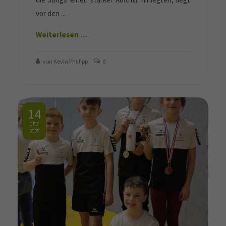
vor den ...
Weiterlesen …
von Kevin Phillipp
0
14
DEZ
2025