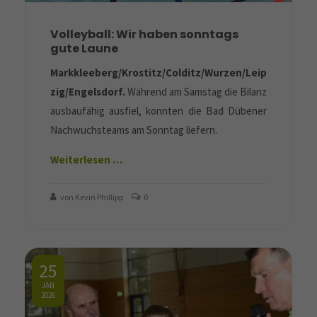
Volleyball: Wir haben sonntags
gute Laune
Markkleeberg/Krostitz/Colditz/Wurzen/Leip
zig/Engelsdorf.
Während am Samstag die Bilanz
ausbaufähig ausfiel, konnten die Bad Dübener
Nachwuchsteams am Sonntag liefern.
Weiterlesen …
von Kevin Phillipp
0
25
JAN
2026