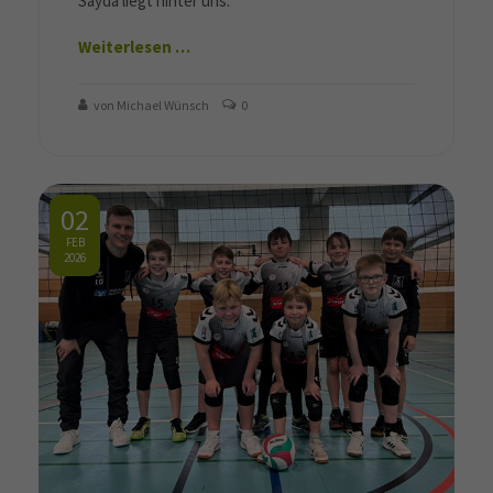
Sayda liegt hinter uns.
Weiterlesen …
von Michael Wünsch
0
02
FEB
2026