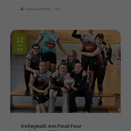
von Kevin Phillipp
0
12
JAN
2026
Volleyball: Am Final Four