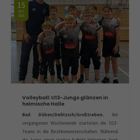
15
DEZ
2025
Volleyball: U13-Jungs glänzen in
heimische Halle
Bad Düben/Delitzsch/Großtreben.
Am
vergangenen Wochenende starteten die U13-
Teams in die Bezirksmeisterschaften. Während
die Jungs einen starker Auftritt hinlegten, liegt