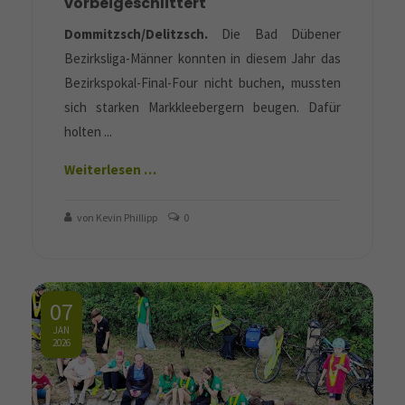
vorbeigeschlittert
Dommitzsch/Delitzsch.
Die Bad Dübener
Bezirksliga-Männer konnten in diesem Jahr das
Bezirkspokal-Final-Four nicht buchen, mussten
sich starken Markkleebergern beugen. Dafür
holten ...
Weiterlesen …
von Kevin Phillipp
0
07
JAN
2026