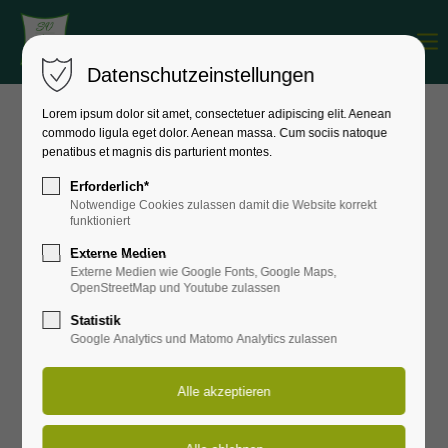
Menu
Login
Datenschutzeinstellungen
Benutzername
Lorem ipsum dolor sit amet, consectetuer adipiscing elit. Aenean
commodo ligula eget dolor. Aenean massa. Cum sociis natoque
Aktuelle
News
penatibus et magnis dis parturient montes.
Passwort
Erforderlich*
Notwendige Cookies zulassen damit die Website korrekt
funktioniert
24
Externe Medien
Externe Medien wie Google Fonts, Google Maps,
FEB
Anmelden
OpenStreetMap und Youtube zulassen
2026
Statistik
Register
|
Lost your password?
Google Analytics und Matomo Analytics zulassen
Support
Lorem ipsum dolor sit amet: