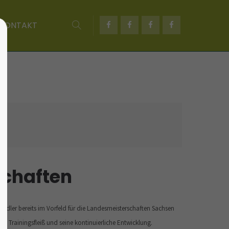
KONTAKT
About us
Lorem ipsum dolor sit amet,
consectetuer adipiscing elit.
Aenean commodo ligula eget dolor.
Aenean massa. Cum sociis natoque
penatibus et magnis dis parturient
montes, nascetur ridiculus mus. Donec
quam felis, ultricies nec.
schaften
Fiedler bereits im Vorfeld für die Landesmeisterschaften Sachsen
nen Trainingsfleiß und seine kontinuierliche Entwicklung.