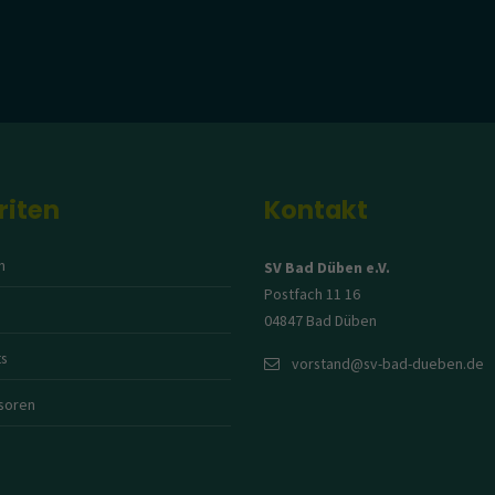
riten
Kontakt
n
SV Bad Düben e.V.
Postfach 11 16
04847 Bad Düben
s
vorstand@sv-bad-dueben.de
soren