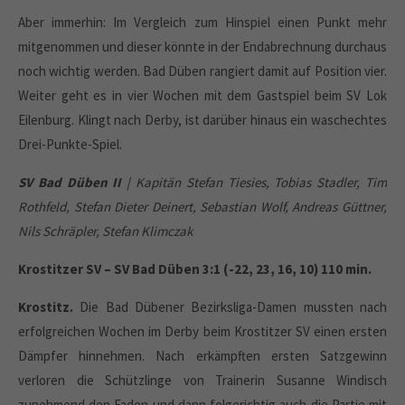
Aber immerhin: Im Vergleich zum Hinspiel einen Punkt mehr
About us
mitgenommen und dieser könnte in der Endabrechnung durchaus
Lorem ipsum dolor sit amet, consectetuer adipiscing elit.
noch wichtig werden. Bad Düben rangiert damit auf Position vier.
Weiter geht es in vier Wochen mit dem Gastspiel beim SV Lok
Aenean commodo ligula eget dolor. Aenean massa. Cum sociis
Eilenburg. Klingt nach Derby, ist darüber hinaus ein waschechtes
natoque penatibus et magnis dis parturient montes, nascetur
ridiculus mus. Donec quam felis, ultricies nec.
Drei-Punkte-Spiel.
SV Bad Düben II
| Kapitän Stefan Tiesies, Tobias Stadler, Tim
Rothfeld, Stefan Dieter Deinert, Sebastian Wolf, Andreas Güttner,
Nils Schräpler, Stefan Klimczak
Krostitzer SV – SV Bad Düben 3:1 (-22, 23, 16, 10) 110 min.
Krostitz.
Die Bad Dübener Bezirksliga-Damen mussten nach
erfolgreichen Wochen im Derby beim Krostitzer SV einen ersten
Dämpfer hinnehmen. Nach erkämpften ersten Satzgewinn
verloren die Schützlinge von Trainerin Susanne Windisch
zunehmend den Faden und dann folgerichtig auch die Partie mit