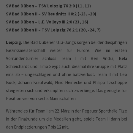
SV Bad Düben – TSV Leipzig 76 2:0 (11, 11)
SV Bad Düben II – SV Reudnitz II 0:2 (-23, -20)
SV Bad Düben – L.E. Volleys III 2:0 (23, 16)
SV Bad Düben II – TSV Leipzig 76 2:1 (20, -24, 7)
Leipzig.
Die Bad Dübener U13-Jungs sorgen bei der diesjährigen
Bezirksmeisterschaft weiter für Furore. Wie im ersten
Vorrundenturnier schloss Team I mit Ben Andrä, Bela
Schleichardt und Timo Seypt auch diesmal ihre Gruppe mit Platz
eins ab – ungeschlagen und ohne Satzverlust. Team II mit Leo
Bock, Johann Krautwald, Nino Heinecke und Philipp Tzschoppe
steigerten sich und erkämpften sich zwei Siege. Das genügte für
Position vier von sechs Mannschaften.
Während es für Team I am 22. März in der Pegauer Sporthalle Filze
in der Finalrunde um die Medaillen geht, spielt Team II dann bei
den Endplatzierungen 7 bis 12 mit.