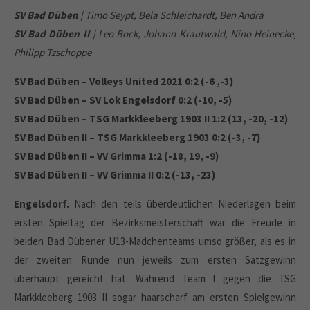
SV Bad Düben
| Timo Seypt, Bela Schleichardt, Ben Andrä
SV Bad Düben II
| Leo Bock, Johann Krautwald, Nino Heinecke,
Philipp Tzschoppe
SV Bad Düben – Volleys United 2021 0:2 (-6 ,-3)
SV Bad Düben – SV Lok Engelsdorf 0:2 (-10, -5)
SV Bad Düben – TSG Markkleeberg 1903 II 1:2 (13, -20, -12)
SV Bad Düben II – TSG Markkleeberg 1903 0:2 (-3, -7)
SV Bad Düben II – VV Grimma 1:2 (-18, 19, -9)
SV Bad Düben II – VV Grimma II 0:2 (-13, -23)
Engelsdorf.
Nach den teils überdeutlichen Niederlagen beim
ersten Spieltag der Bezirksmeisterschaft war die Freude in
beiden Bad Dübener U13-Mädchenteams umso größer, als es in
der zweiten Runde nun jeweils zum ersten Satzgewinn
überhaupt gereicht hat. Während Team I gegen die TSG
Markkleeberg 1903 II sogar haarscharf am ersten Spielgewinn