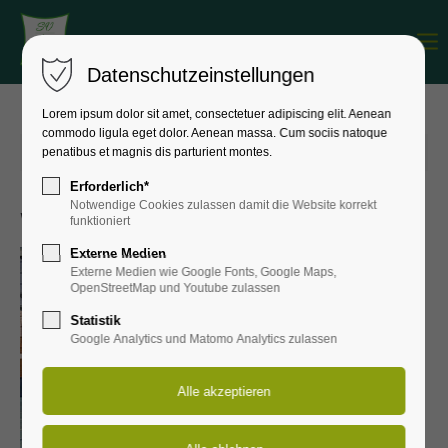
Menu
Login
Datenschutzeinstellungen
Benutzername
Lorem ipsum dolor sit amet, consectetuer adipiscing elit. Aenean
commodo ligula eget dolor. Aenean massa. Cum sociis natoque
penatibus et magnis dis parturient montes.
02.02.2026 16:11
von Kevin Phillipp
(Kommentare: 0)
Passwort
Erforderlich*
Notwendige Cookies zulassen damit die Website korrekt
Wir haben sonntags gute Laune
funktioniert
Externe Medien
Externe Medien wie Google Fonts, Google Maps,
Anmelden
OpenStreetMap und Youtube zulassen
Statistik
Register
|
Lost your password?
Google Analytics und Matomo Analytics zulassen
Support
Lorem ipsum dolor sit amet: