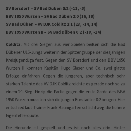
SV Borsdorf – SV Bad Düben 0:2 (-11, -5)
BBV 1950 Wurzen – SV Bad Düben 2:0 (16, 19)
SV Bad Düben – VV DJK Colditz 2:1 (23, -14, 14)
BBV 1950 Wurzen II – SV Bad Düben 0:2 (-18, -14)
Colditz.
Mit drei Siegen aus vier Spielen beißen sich die Bad
Dübener U15-Jungs weiter in der Spitzengruppe der diesjährigen
Kreisjugendliga fest. Gegen den SV Borsdorf und den BBV 1950
Wurzen II konnten Kapitän Hugo Glaser und Co. zwei glatte
Erfolge einfahren. Gegen die jüngeren, aber technisch sehr
starken Talente des VV DJK Colditz reichte es gerade noch so zu
einem 2:1-Sieg. Einzig die Partie gegen die erste Garde des BBV
1950 Wurzen mussten sich die jungen Kurstädter 0:2 beugen. Hier
entschied laut Trainer Frank Baumgarten schlichtweg die höhere
Eigenfehlerquote.
Die Hinrunde ist gespielt und es ist noch alles drin. Hinter