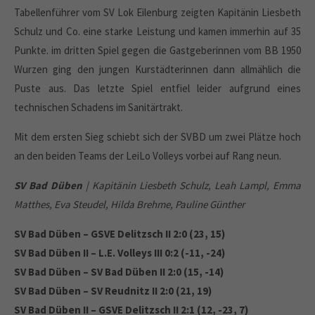
Tabellenführer vom SV Lok Eilenburg zeigten Kapitänin Liesbeth
Schulz und Co. eine starke Leistung und kamen immerhin auf 35
Punkte. im dritten Spiel gegen die Gastgeberinnen vom BB 1950
Wurzen ging den jungen Kurstädterinnen dann allmählich die
Puste aus. Das letzte Spiel entfiel leider aufgrund eines
technischen Schadens im Sanitärtrakt.
Mit dem ersten Sieg schiebt sich der SVBD um zwei Plätze hoch
an den beiden Teams der LeiLo Volleys vorbei auf Rang neun.
SV Bad Düben
| Kapitänin Liesbeth Schulz, Leah Lampl, Emma
Matthes, Eva Steudel, Hilda Brehme, Pauline Günther
SV Bad Düben – GSVE Delitzsch II 2:0 (23, 15)
SV Bad Düben II – L.E. Volleys III 0:2 (-11, -24)
SV Bad Düben – SV Bad Düben II 2:0 (15, -14)
SV Bad Düben – SV Reudnitz II 2:0 (21, 19)
SV Bad Düben II – GSVE Delitzsch II 2:1 (12, -23, 7)