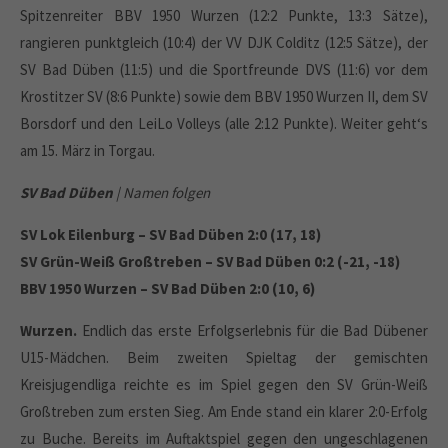
Spitzenreiter BBV 1950 Wurzen (12:2 Punkte, 13:3 Sätze),
rangieren punktgleich (10:4) der VV DJK Colditz (12:5 Sätze), der
SV Bad Düben (11:5) und die Sportfreunde DVS (11:6) vor dem
Krostitzer SV (8:6 Punkte) sowie dem BBV 1950 Wurzen II, dem SV
Borsdorf und den LeiLo Volleys (alle 2:12 Punkte). Weiter geht‘s
am 15. März in Torgau.
SV Bad Düben
| Namen folgen
SV Lok Eilenburg – SV Bad Düben 2:0 (17, 18)
SV Grün-Weiß Großtreben – SV Bad Düben 0:2 (-21, -18)
BBV 1950 Wurzen – SV Bad Düben 2:0 (10, 6)
Wurzen.
Endlich das erste Erfolgserlebnis für die Bad Dübener
U15-Mädchen. Beim zweiten Spieltag der gemischten
Kreisjugendliga reichte es im Spiel gegen den SV Grün-Weiß
Großtreben zum ersten Sieg. Am Ende stand ein klarer 2:0-Erfolg
zu Buche. Bereits im Auftaktspiel gegen den ungeschlagenen