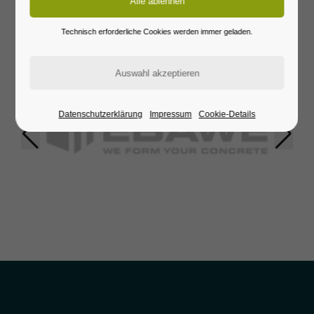
Unsere
Sponsoren
24h
Technisch erforderliche Cookies werden immer geladen.
/ 365days
We offer support for our customers
Mon - Fri 8:00am - 5:00pm
(GMT +1)
Datenschutzerklärung
Impressum
Cookie-Details
Get in touch
Cybersteel Inc.
376-293 City Road, Suite 600
San Francisco, CA 94102
Have any questions?
+44 1234 567 890
Drop us a line
info@yourdomain.com