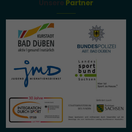
Unsere
Partner
About us
Lorem ipsum dolor sit amet, consectetuer adipiscing elit.
Aenean commodo ligula eget dolor. Aenean massa. Cum sociis
natoque penatibus et magnis dis parturient montes, nascetur
ridiculus mus. Donec quam felis, ultricies nec.