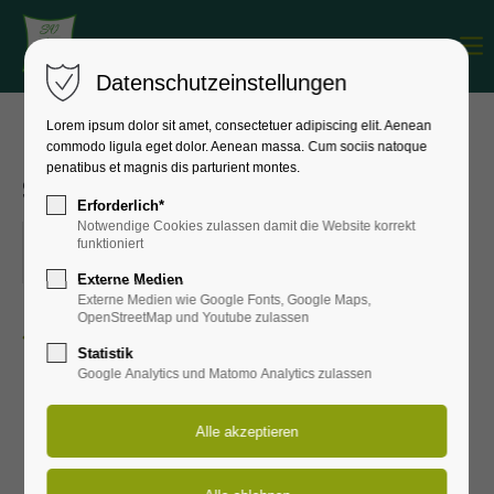
Menu
Login
Datenschutzeinstellungen
Benutzername
Lorem ipsum dolor sit amet, consectetuer adipiscing elit. Aenean
commodo ligula eget dolor. Aenean massa. Cum sociis natoque
Leichtathletik | Tauchscher
penatibus et magnis dis parturient montes.
Stadtlauf
Passwort
Erforderlich*
Notwendige Cookies zulassen damit die Website korrekt
28.08.2026
funktioniert
ORT: TAUCHA
Externe Medien
Externe Medien wie Google Fonts, Google Maps,
Anmelden
OpenStreetMap und Youtube zulassen
Zurück zur Eventübersicht
Statistik
Register
|
Lost your password?
Google Analytics und Matomo Analytics zulassen
Support
Lorem ipsum dolor sit amet: